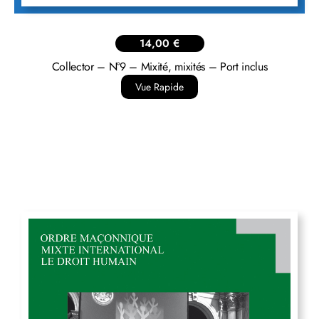
14,00
€
Collector – N°9 – Mixité, mixités – Port inclus
Vue Rapide