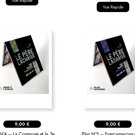
Vue Rapide
Vue Rapide
9,00
€
9,00
€
 N°4 – La Commune et la 3e
Plan N°5 – Francs-maçons 