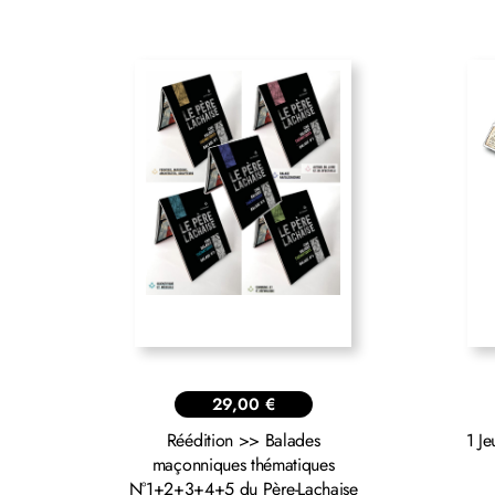
29,00
€
Réédition >> Balades
1 J
maçonniques thématiques
N°1+2+3+4+5 du Père-Lachaise