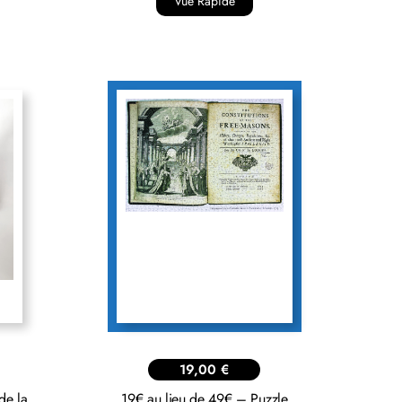
Vue Rapide
19,00
€
de la
19€ au lieu de 49€ – Puzzle