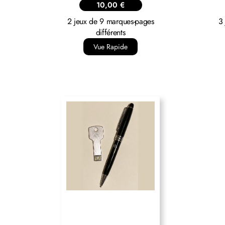
10,00
€
2 jeux de 9 marques-pages
3
différents
Vue Rapide