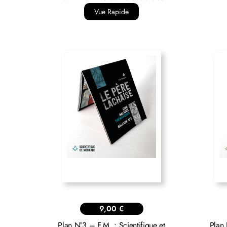
Vue Rapide
9,00
€
Plan N°3 – F.M. : Scientifique et
Plan