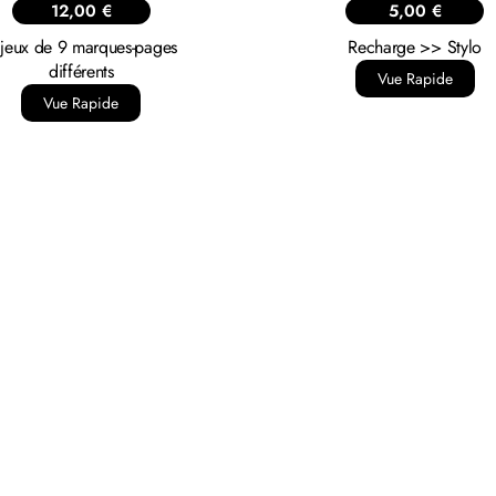
12,00
€
5,00
€
 jeux de 9 marques-pages
Recharge >> Stylo
différents
Vue Rapide
Vue Rapide