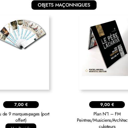
OBJETS MAÇONNIQUES
7,00
€
9,00
€
eu de 9 marques-pages (port
Plan N°1 – FM
offert)
Peintres/Musiciens/Architec
culpteurs