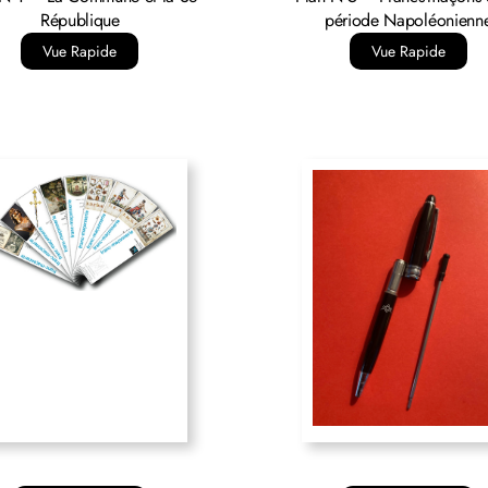
République
période Napoléonienn
Vue Rapide
Vue Rapide