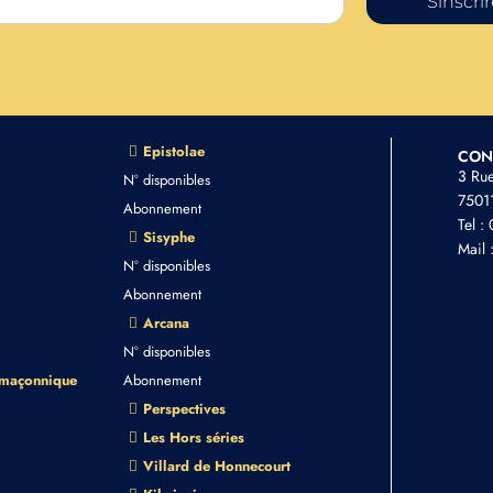
Sinscri
Epistolae
CON
3 Ru
N° disponibles
75011
Abonnement
Tel :
Sisyphe
Mail 
N° disponibles
Abonnement
Arcana
N° disponibles
 maçonnique
Abonnement
Perspectives
Les Hors séries
Villard de Honnecourt