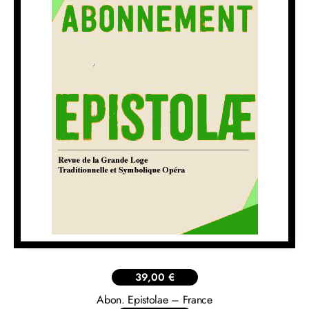
39,00
€
Abon. Epistolae – France