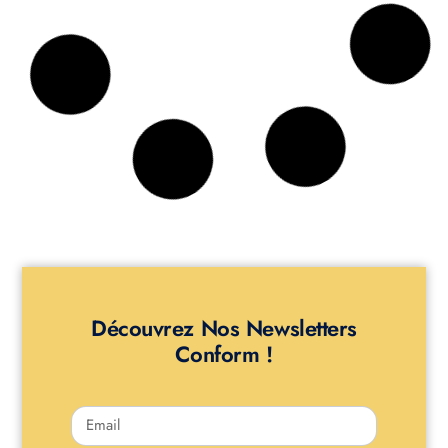
29,00
€
STYLO + Clef USB -> Marqué de l’équerre et du compas
Vue Rapide