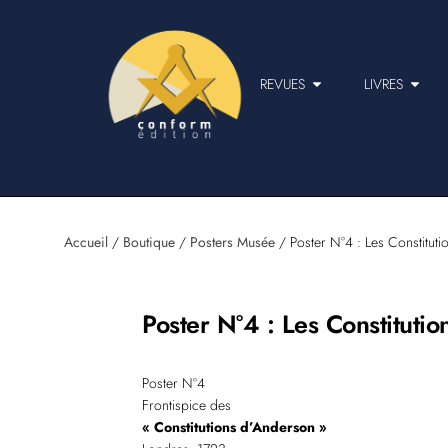
REVUES
LIVRES
Accueil
/
Boutique
/
Posters Musée
/ Poster N°4 : Les Constitut
Poster N°4 : Les Constitut
Poster N°4
Frontispice des
« Constitutions d’Anderson »