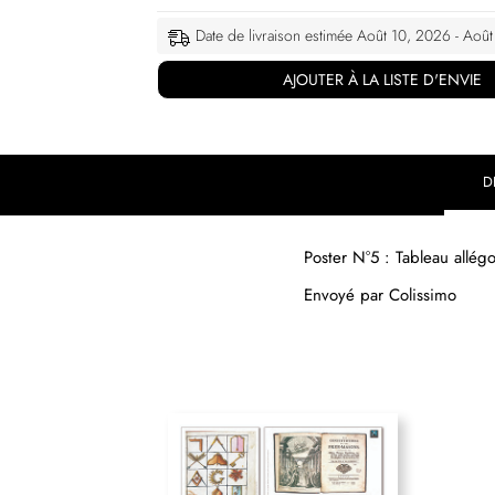
Date de livraison estimée Août 10, 2026 - Aoû
AJOUTER À LA LISTE D'ENVIE
D
Poster N°5 : Tableau allé
Envoyé par Colissimo