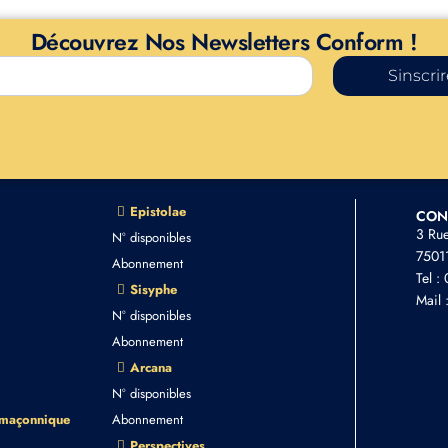
Découvrez Nos Newsletters Conform !
Sinscri
Epistolae
CON
3 Ru
N° disponibles
75011
Abonnement
Tel :
Sisyphe
Mail 
N° disponibles
Abonnement
Arcana
N° disponibles
 maçonnique
Abonnement
Perspectives