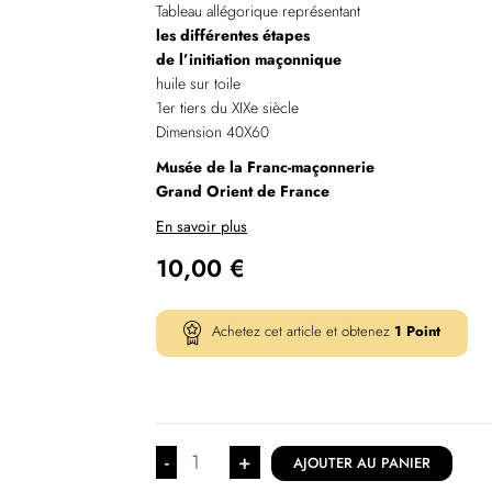
Tableau allégorique représentant
les différentes étapes
de l’initiation maçonnique
huile sur toile
1er tiers du XIXe siècle
Dimension 40X60
Musée de la Franc-maçonnerie
Grand Orient de France
En savoir plus
10,00
€
Achetez cet article et obtenez
1
Point
-
+
AJOUTER AU PANIER