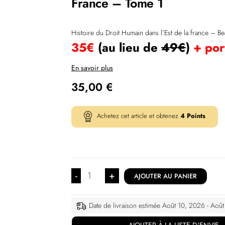
France – Tome 1
Histoire du Droit Humain dans l’Est de la france – B
35€
(au lieu de
49€
)
+ port
En savoir plus
35,00
€
Achetez cet article et obtenez
4
Points
-
+
AJOUTER AU PANIER
Date de livraison estimée Août 10, 2026 - Aoû