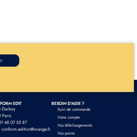
re
FORM EDIT
BESOIN D'AIDE ?
e Darboy
Suivi de commande
 Paris
Votre compte
 01 48 07 55 87
Vos téléchargements
: conform.edition@orange.fr
Vos points