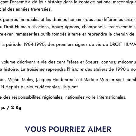
açant l’ensemble de leur histoire dans le contexte national maçonnique
cial des années traversées.
x guerres mondiales et les drames humains dus aux différentes cri
du Droit Humain alsaciens, bourguignons, champenois, francs-comtois e
relever, ramasser les outils tombés à terre et reprendre le chemin de 
 la période 1904-1990, des premiers signes de vie du DROIT HUMAI
e volume décrivant la vie des cent Frères et Soeurs, connus, méconnu
e histoire. Le troisième reprendra l’histoire des ateliers de 1990 à no
cier, Michel Meley, Jacques Heidenreich et Martine Mercier sont mem
 depuis plusieurs décennies. Ils y ont
 des responsabilités régionales, nationales voire internationales.
p. / 2 Kg
VOUS POURRIEZ AIMER