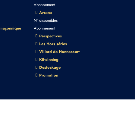
Abonnement
Arcana
N° disponibles
 maçonnique
Abonnement
Perspectives
Les Hors séries
Villard de Honnecourt
Kilwinning
Destockage
Promotion