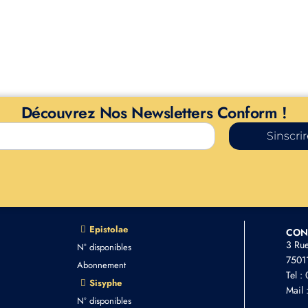
Découvrez Nos Newsletters Conform !
Sinscri
Epistolae
CON
3 Ru
N° disponibles
75011
Abonnement
Tel :
Sisyphe
Mail 
N° disponibles