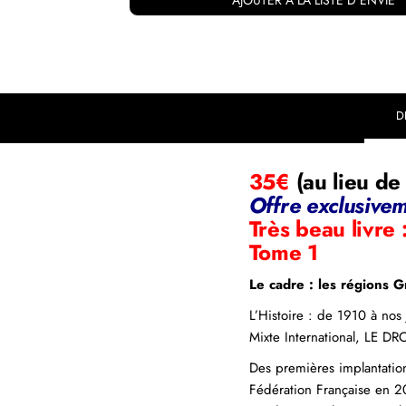
AJOUTER À LA LISTE D'ENVIE
D
35€
(au lieu d
Offre exclusive
Très beau livre 
Tome 1
Le cadre : les régions 
L’Histoire : de 1910 à nos
Mixte International, LE D
Des premières implantation
Fédération Française en 20