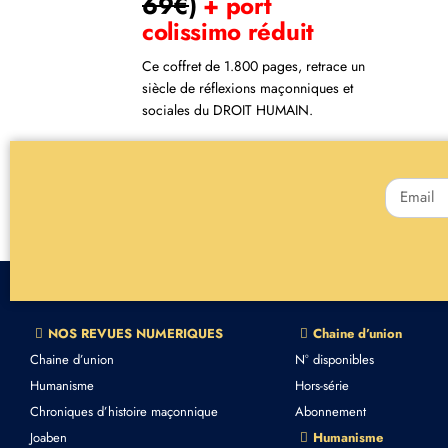
69€
)
+ port
colissimo réduit
Ce coffret de 1.800 pages, retrace un
siècle de réflexions maçonniques et
sociales du DROIT HUMAIN.
NOS REVUES NUMERIQUES
Chaine d’union
Chaine d’union
N° disponibles
Humanisme
Hors-série
Chroniques d’histoire maçonnique
Abonnement
Joaben
Humanisme