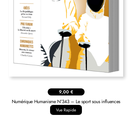
29,00
€
Réédition >> Balades maçonniques thématiques
N°1+2+3+4+5 du Père-Lachaise