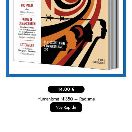
123,00
€
Promo >Abon. Hors France – 3 revues Humanisme + Chaine