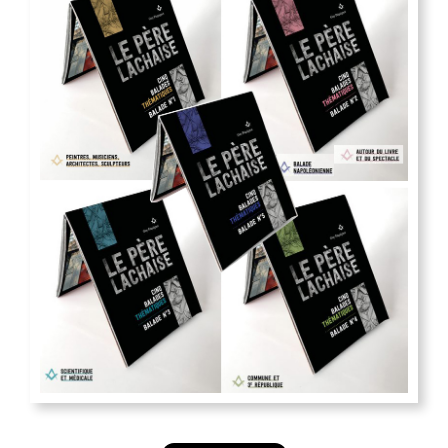
34,00
€
Av Pr > Coffret trilogie : Antisémitisme – Racisme –
Identitarisme
Vue Rapide