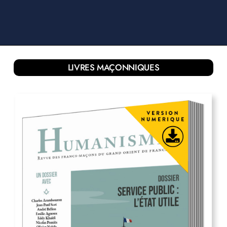
16,00
€
Humanisme N°352 – Un réenchantement
Vue Rapide