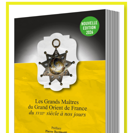
16,00
€
Port inclus > N°117 – Les outils du maçon
Vue Rapide