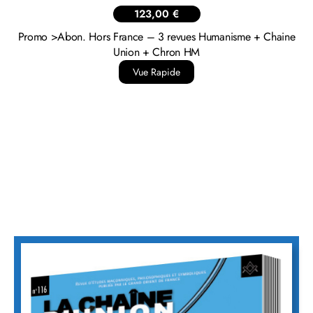
13,00
€
Humanisme N°348 – Panthéon !
Vue Rapide