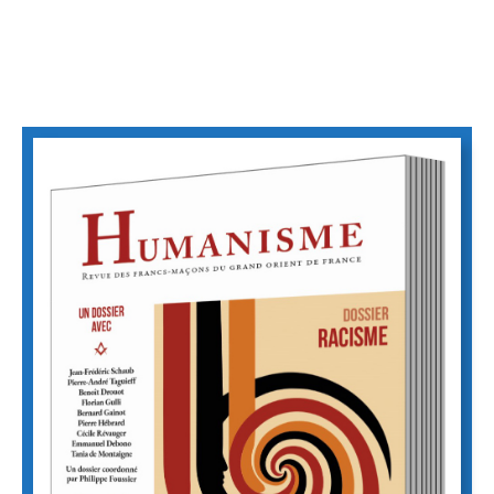
97,00
€
Promo >Abon. France 3 revues Humanisme +Chaine
Union+Chron HM
Vue Rapide