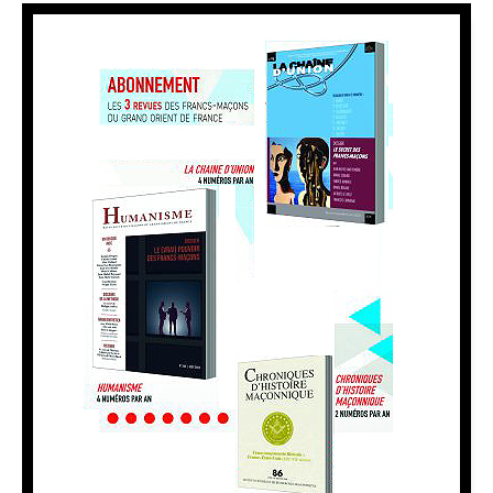
14,00
€
Inédit ! N°116 – Relire KIPLING, le franc-maçon
Vue Rapide