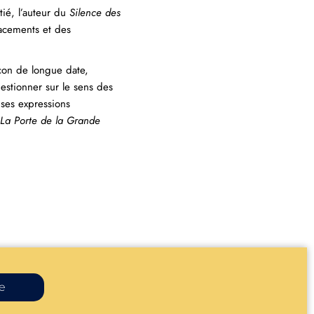
tié, l’auteur du
Silence des
acements et des
açon de longue date,
estionner sur le sens des
 ses expressions
La Porte de la Grande
re