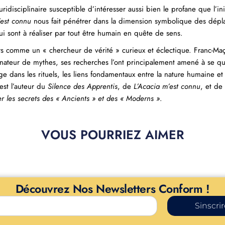
disciplinaire susceptible d’intéresser aussi bien le profane que l’ini
’est connu
nous fait pénétrer dans la dimension symbolique des dépl
ui sont à réaliser par tout être humain en quête de sens.
iers comme un « chercheur de vérité » curieux et éclectique. Franc-M
nateur de mythes, ses recherches l’ont principalement amené à se qu
ge dans les rituels, les liens fondamentaux entre la nature humaine et
est l’auteur du
Silence des Apprentis
, de
L’Acacia m’est connu
, et de
er les secrets des « Ancients » et des « Moderns »
.
VOUS POURRIEZ AIMER
Découvrez Nos Newsletters Conform !
Sinscri