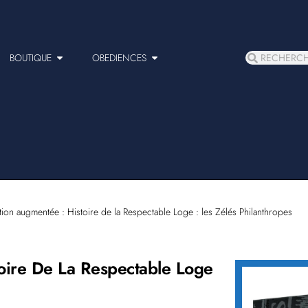
BOUTIQUE
OBEDIENCES
ion augmentée : Histoire de la Respectable Loge : les Zélés Philanthropes
oire De La Respectable Loge