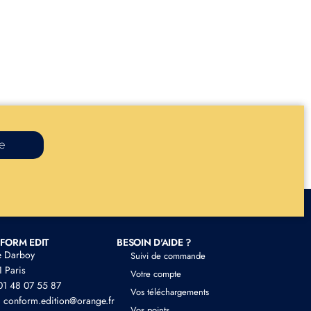
re
FORM EDIT
BESOIN D'AIDE ?
e Darboy
Suivi de commande
 Paris
Votre compte
 01 48 07 55 87
Vos téléchargements
: conform.edition@orange.fr
Vos points