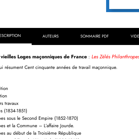
ESCRIPTION
AUTEURS
SOMMAIRE PDF
VID
s vieilles Loges maçonniques de France
Les Zélés Philanthrope
:
i résument Cent cinquante années de travail maçonnique.
ition
tion
s travaux
s (1834-1851)
opes sous le Second Empire (1852-1870)
pes et la Commune – L’affaire Jourde.
opes au début de la Troisième République