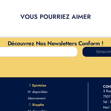
VOUS POURRIEZ AIMER
Découvrez Nos Newsletters Conform !
Sinscri
Epistolae
CON
3 Ru
N° disponibles
75011
Abonnement
Tel :
Sisyphe
Mail 