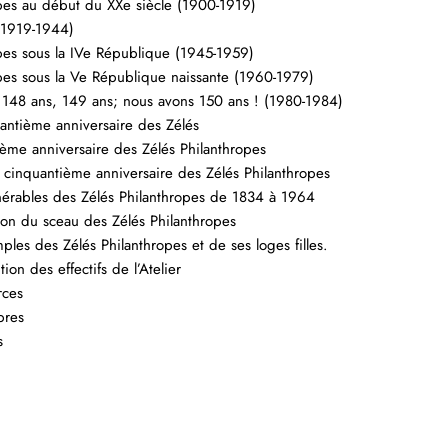
opes au début du XXe siècle (1900-1919)
 (1919-1944)
opes sous la IVe République (1945-1959)
opes sous la Ve République naissante (1960-1979)
148 ans, 149 ans; nous avons 150 ans ! (1980-1984)
ntième anniversaire des Zélés
ème anniversaire des Zélés Philanthropes
 cinquantième anniversaire des Zélés Philanthropes
rables des Zélés Philanthropes de 1834 à 1964
on du sceau des Zélés Philanthropes
es des Zélés Philanthropes et de ses loges filles.
on des effectifs de l’Atelier
rces
pres
s