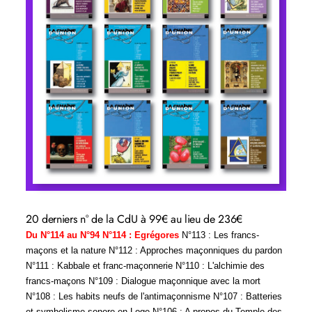
20 derniers n° de la CdU à 99€ au lieu de 236€
Du N°114 au N°94 N°114 : Egrégores
N°113 : Les francs-
maçons et la nature N°112 : Approches maçonniques du pardon
N°111 : Kabbale et franc-maçonnerie N°110 : L'alchimie des
francs-maçons N°109 : Dialogue maçonnique avec la mort
N°108 : Les habits neufs de l'antimaçonnisme N°107 : Batteries
et symbolisme sonore en Loge N°106 : A propos du Temple des