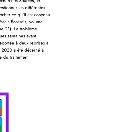
echerches Sources, le
tionner les différentes
rocher ce qu’il est convenu
 Essais Écossais, volume
me 21). La troisième
ques semaines avant
reportée à deux reprises à
ne 2020 a été décerné à
e du traitement