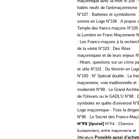
maçonnique avec la mort
N°108 :
habits neufs de l'antimaçonnisme
N°107 : Batteries et symbolisme
sonore en Loge N°106 : A propos 
Temple des francs-maçons N°105 
la Lumière en Franc-Maçonnerie
N
: Les Francs-maçons à la recherc
de la vérité
N°103 : Des Rites
maçonniques et de leurs enjeux
N
: Hiram, questions sur un crime pa
et utile
N°101 : Du féminin en Log
N°100 : N° Spécial double : La fra
maçonnerie, voie traditionnelle et
modernité
N°99 : Le Grand Archite
de l'Univers ou le GADL'U
N°98 : 
symboles en quête d'universel
N°9
Loge maçonnique - Trois la dirigen
N°96 : Le Secret des Francs-Maç
N°95
N°94 : Chemins
[épuisé]
buissonniers, entre maçonnerie et
littérature
Possible aussi d'achet