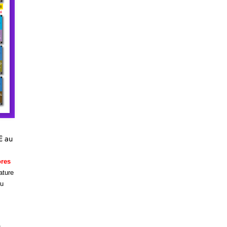
€ au
ores
ature
du