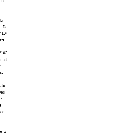
 Les
du
: De
°104
her
°102
rfait
e
nc-
cte
Des
7 :
t
ons
er
à