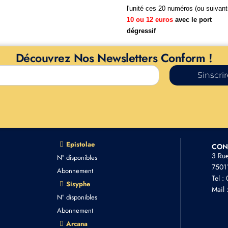
l'unité ces 20 numéros (ou suivant
10 ou 12 euros
avec le port
dégressif
Découvrez Nos Newsletters Conform !
Sinscri
Epistolae
CON
3 Ru
N° disponibles
75011
Abonnement
Tel :
Sisyphe
Mail 
N° disponibles
Abonnement
Arcana