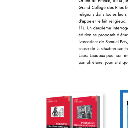
Orient de France, de la Ju
Grand Collège des Rites É
religions dans toutes leurs
d’appeler le fait religieux
11). Un deuxième interroge
édition se proposait d’ét
l’assassinat de Samuel Paty
cause de la situation sani
Laura Laudoux pour son mé
pamphlétaire, journalistiq