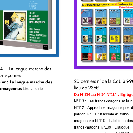
64 – La longue marche des
c-maçonnes
20 derniers n° de la CdU à 99
ier : La longue marche des
lieu de 236€
nc-maçonnes
Lire la suite
Du N°114 au N°94 N°114 : Egrég
N°113 : Les francs-maçons et la n
N°112 : Approches maçonniques 
pardon
N°111 : Kabbale et franc-
maçonnerie N°110 : L'alchimie des
francs-maçons N°109 : Dialogue