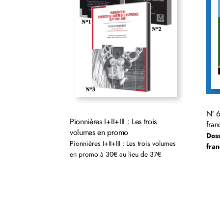
N° 
Pionnières I+II+III : Les trois
fran
volumes en promo
Doss
Pionnières I+II+III : Les trois volumes
fra
en promo à 30€ au lieu de 37€