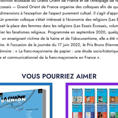
ridiction écossaise du Grand Orient de France et de l’Aréopage de r
cossais — Grand Orient de France organise des colloques afin de ques
 dimensions à l’exception de l’aspect purement cultuel. Il s’agit d’app
. Un premier colloque s’était intéressé à l’économie des religions (Les
ait la place des femmes dans les religions (Les Essais Écossais, volu
udier les fanatismes religieux. Programmée en septembre 2020, quel
, un enseignant victime de la haine et de l’obscurantisme, elle a été 
taire. A l’occasion de la journée du 17 juin 2022, le Prix Bruno Etien
moire : « La franc-maçonnerie de papier : une étude socio-historiqu
ue et communicationnel de la franc-maçonnerie en France ».
VOUS POURRIEZ AIMER