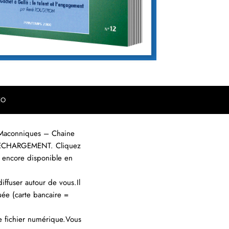
EO
s Maconniques – Chaine
 TELECHARGEMENT. Cliquez
t encore disponible en
ffuser autour de vous.Il
uée (carte bancaire =
e fichier numérique.Vous