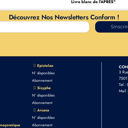
Livre blanc de l'APRÈS"
Découvrez Nos Newsletters Conform !
Sinscri
Epistolae
CON
3 Ru
N° disponibles
75011
Abonnement
Tel :
Sisyphe
Mail 
N° disponibles
Abonnement
Arcana
N° disponibles
 maçonnique
Abonnement