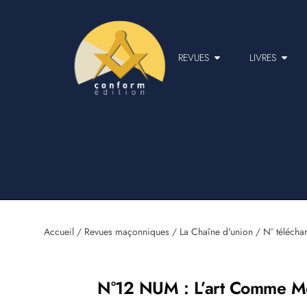
REVUES
LIVRES
Accueil
/
Revues maçonniques
/
La Chaîne d'union
/
N° télécha
N°12 NUM : L’art Comme M