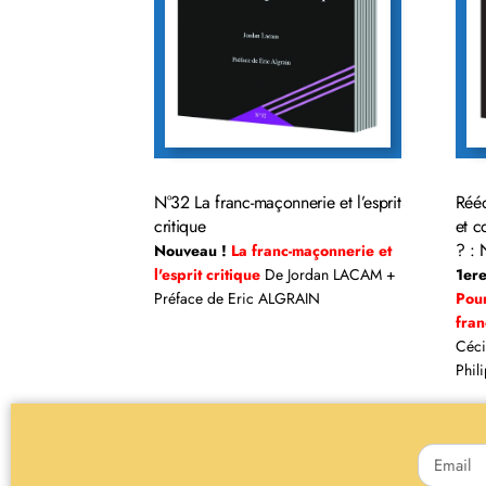
Rééd
N°32 La franc-maçonnerie et l’esprit
et c
critique
? : 
Nouveau !
La franc-maçonnerie et
1ere
l'esprit critique
De Jordan LACAM +
Pour
Préface de Eric ALGRAIN
fra
Céci
Phil