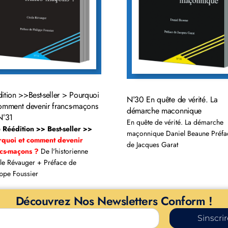
ition >>Best-seller > Pourquoi
N°30 En quête de vérité. La
omment devenir francs-maçons
démarche maconnique
N°31
En quête de vérité. La démarche
 Réédition >> Best-seller >>
maçonnique Daniel Beaune Préfa
quoi et comment devenir
de Jacques Garat
ncs-maçons ?
De l'historienne
le Révauger + Préface de
ippe Foussier
Découvrez Nos Newsletters Conform !
Sinscri