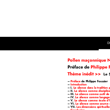
D
Pollen maçonnique 
Préface de
Philippe F
Thème inédit >>
Le 
–
Préface
de Philippe Foussier
–
Introduction
– I.
Le silence dans la tradition
– II.
Le silence comme discipline
– III.
Le silence comme outil de 
– IV.
Le silence comme langage
– V.
Le silence comme école d’h
– VI.
Le silence comme source 
– VII.
Les dimensions spirituell