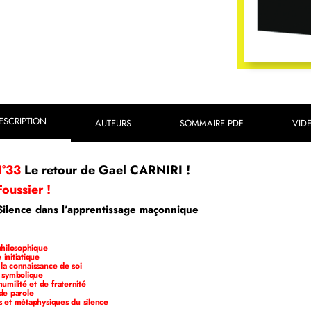
ESCRIPTION
AUTEURS
SOMMAIRE PDF
VID
N°33
Le retour de Gael CARNIRI !
oussier !
Silence dans l’apprentissage maçonnique
 philosophique
 initiatique
la connaissance de soi
 symbolique
umilité et de fraternité
de parole
es et métaphysiques du silence