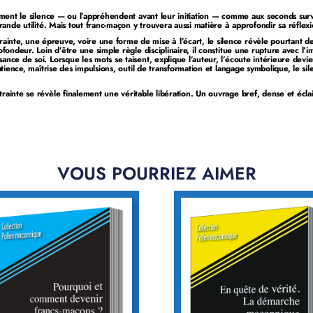
lement le silence — ou l’appréhendent avant leur initiation — comme aux seconds surv
grande utilité. Mais tout franc-maçon y trouvera aussi matière à approfondir sa réflexi
nte, une épreuve, voire une forme de mise à l’écart, le silence révèle pourtant 
rofondeur. Loin d’être une simple règle disciplinaire, il constitue une rupture avec 
nce de soi. Lorsque les mots se taisent, explique l’auteur, l’écoute intérieure devie
patience, maîtrise des impulsions, outil de transformation et langage symbolique, le s
rainte se révèle finalement une véritable libération. Un ouvrage bref, dense et éclai
VOUS POURRIEZ AIMER