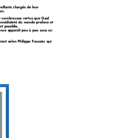
eillants chargés de leur
on.
de nombreuses vertus que Gael
l’immédiateté du monde profane et
nt possible.
ilence apparaît peu à peu sous un
rant selon Philippe Foussier qui