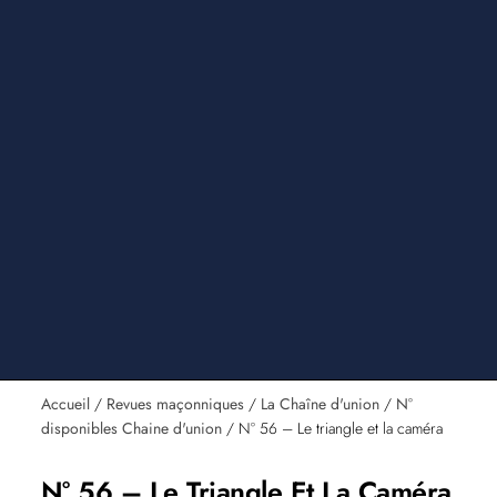
Accueil
/
Revues maçonniques
/
La Chaîne d'union
/
N°
disponibles Chaine d'union
/ N° 56 – Le triangle et la caméra
N° 56 – Le Triangle Et La Caméra