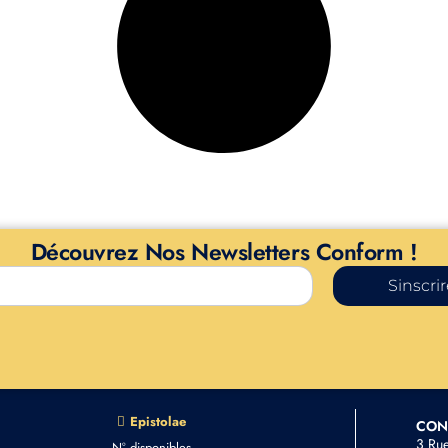
Découvrez Nos Newsletters Conform !
Sinscri
Epistolae
CON
3 Ru
N° disponibles