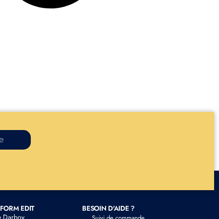
re
FORM EDIT
BESOIN D'AIDE ?
e Darboy
Suivi de commande