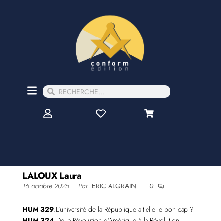
LALOUX Laura
16 octobre 2025
Par
ERIC ALGRAIN
0
HUM 329
:L’université de la République a-t-elle le bon cap ?
HUM 324
:De la Révolution d’Amérique à la Révolution