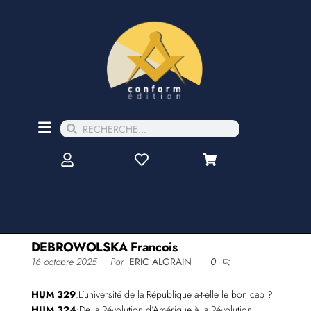
DEBROWOLSKA Francois
16 octobre 2025
Par
ERIC ALGRAIN
0
HUM 329
:L’université de la République a-t-elle le bon cap ?
HUM 324
:De la Révolution d’Amérique à la Révolution