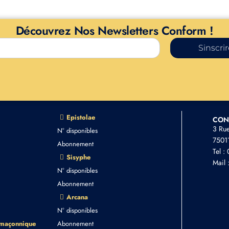
Découvrez Nos Newsletters Conform !
Sinscri
Epistolae
CON
3 Ru
N° disponibles
75011
Abonnement
Tel :
Sisyphe
Mail 
N° disponibles
Abonnement
Arcana
N° disponibles
 maçonnique
Abonnement