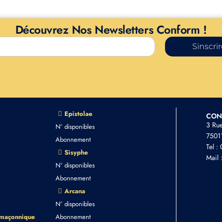
Découvrez Nos Newsletters Conform !
Sinscri
Epistolae
CON
3 Ru
N° disponibles
75011
Abonnement
Tel :
Sisyphe
Mail 
N° disponibles
Abonnement
Arcana
N° disponibles
 maçonnique
Abonnement