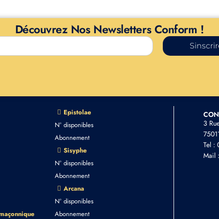
Découvrez Nos Newsletters Conform !
Sinscri
Epistolae
CON
3 Ru
N° disponibles
75011
Abonnement
Tel :
Sisyphe
Mail 
N° disponibles
Abonnement
Arcana
N° disponibles
 maçonnique
Abonnement