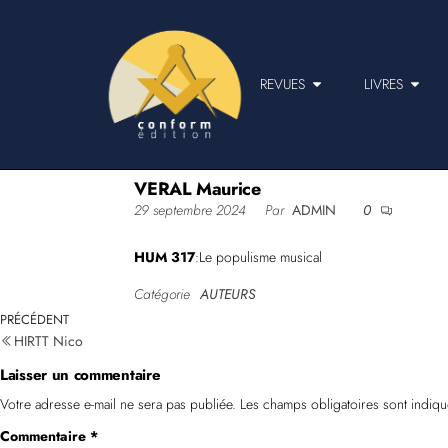
REVUES
LIVRES
VERAL Maurice
29 septembre 2024
Par
ADMIN
0
HUM 317
:Le populisme musical
Catégorie
AUTEURS
PRÉCÉDENT
HIRTT Nico
Laisser un commentaire
Votre adresse e-mail ne sera pas publiée.
Les champs obligatoires sont indiq
Commentaire
*