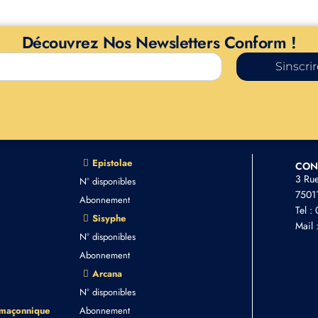
Découvrez Nos Newsletters Conform !
Sinscri
Epistolae
CON
3 Ru
N° disponibles
75011
Abonnement
Tel :
Sisyphe
Mail 
N° disponibles
Abonnement
Arcana
N° disponibles
 maçonnique
Abonnement