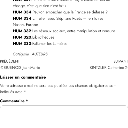
change, c’est que rien n’est fait »
HUM 334
:Peut-on empêcher que la France se défasse ?
HUM 334
:Entretien avec Stéphane Rozès – Territoires,
Nation, Europe
HUM 332
:Les réseaux sociaux, entre manipulation et censure
HUM 320
:Bibliothèques
HUM 333
:Rallumer les Lumières
Catégorie
AUTEURS
PRÉCÉDENT
SUIVANT
GUENOIS Jean-Marie
KINTZLER Catherine
Laisser un commentaire
Votre adresse e-mail ne sera pas publiée.
Les champs obligatoires sont
indiqués avec
*
Commentaire
*