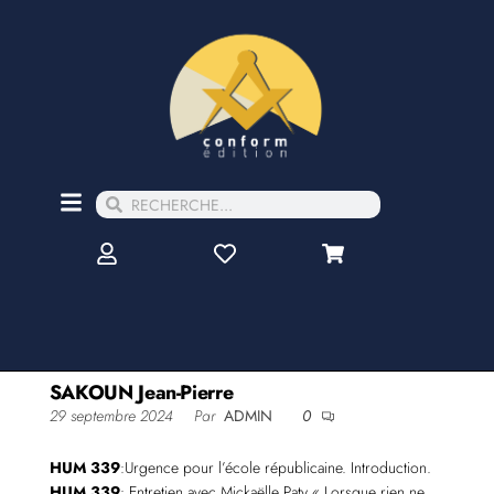
SAKOUN Jean-Pierre
29 septembre 2024
Par
ADMIN
0
HUM 339
:Urgence pour l’école républicaine. Introduction.
HUM 339
: Entretien avec Mickaëlle Paty « Lorsque rien ne