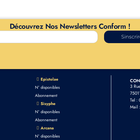
Découvrez Nos Newsletters Conform !
Sinscri
Epistolae
CON
3 Ru
N° disponibles
75011
Abonnement
Tel :
Sisyphe
Mail 
N° disponibles
Abonnement
Arcana
N° disponibles