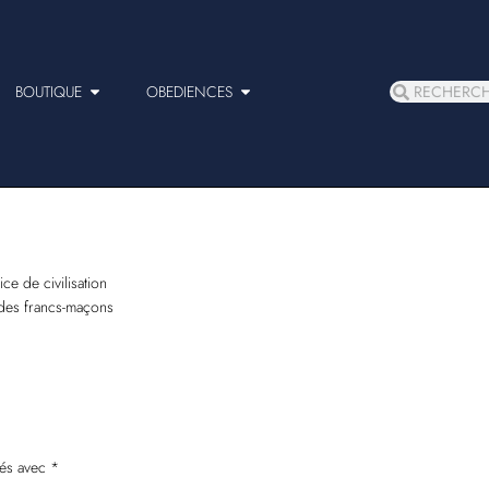
BOUTIQUE
OBEDIENCES
ice de civilisation
 des francs-maçons
ués avec
*