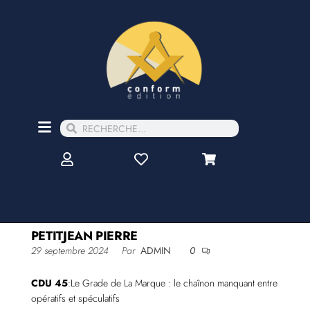
PETITJEAN PIERRE
29 septembre 2024
Par
ADMIN
0
CDU 45
:Le Grade de La Marque : le chaînon manquant entre
opératifs et spéculatifs