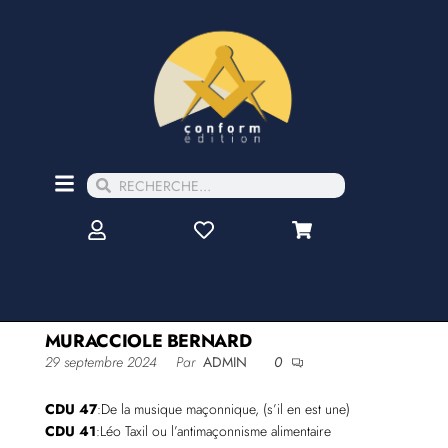
MURACCIOLE BERNARD
29 septembre 2024
Par
ADMIN
0
CDU 47
:De la musique maçonnique, (s’il en est une)
CDU 41
:Léo Taxil ou l’antimaçonnisme alimentaire