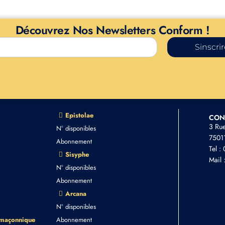
Découvrez Nos Newsletters Conform !
Sinscri
Epistolae
CON
3 Ru
N° disponibles
75011
Abonnement
Tel :
Sisyphe
Mail 
N° disponibles
Abonnement
Arcana
N° disponibles
 maçonnique
Abonnement