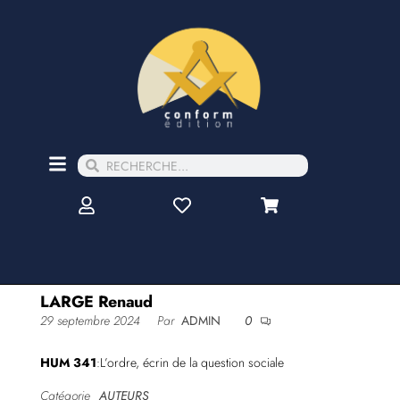
LARGE Renaud
29 septembre 2024
Par
ADMIN
0
HUM 341
:L’ordre, écrin de la question sociale
Catégorie
AUTEURS