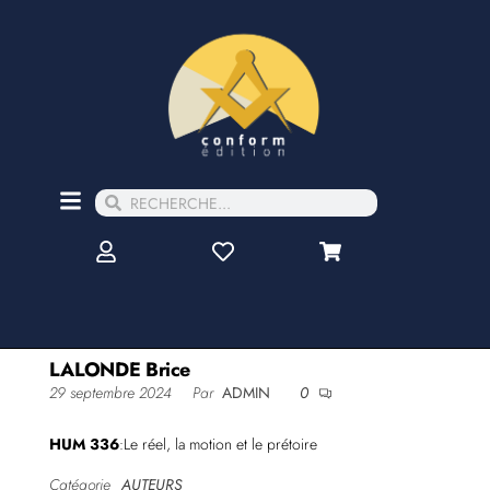
LALONDE Brice
29 septembre 2024
Par
ADMIN
0
HUM 336
:Le réel, la motion et le prétoire
Catégorie
AUTEURS