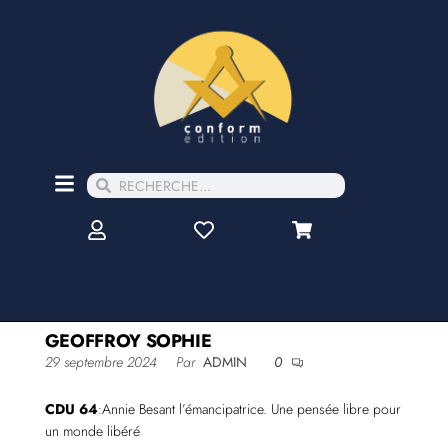
GEOFFROY SOPHIE
29 septembre 2024
Par
ADMIN
0
CDU 64
:Annie Besant l’émancipatrice. Une pensée libre pour
un monde libéré