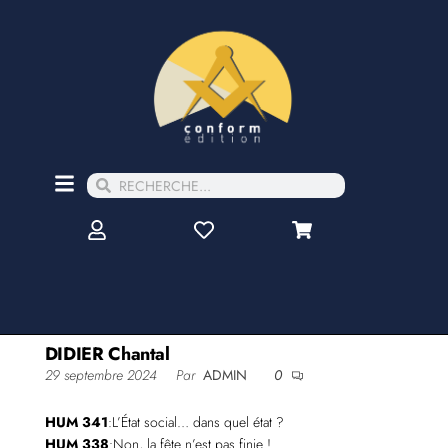
DIDIER Chantal
29 septembre 2024
Par
ADMIN
0
HUM 341
:L’État social… dans quel état ?
HUM 338
:Non, la fête n’est pas finie !