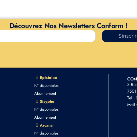
Découvrez Nos Newsletters Conform !
Sinscri
Epistolae
CON
3 Ru
N° disponibles
75011
Abonnement
Tel :
Sisyphe
Mail 
N° disponibles
Abonnement
Arcana
N° disponibles