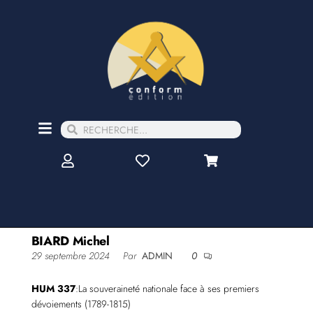
BIARD Michel
29 septembre 2024
Par
ADMIN
0
HUM 337
:La souveraineté nationale face à ses premiers
dévoiements (1789-1815)