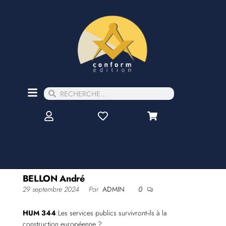
BELLON André
29 septembre 2024
Par
ADMIN
0
HUM 344
:Les services publics survivront-ils à la
construction européenne ?