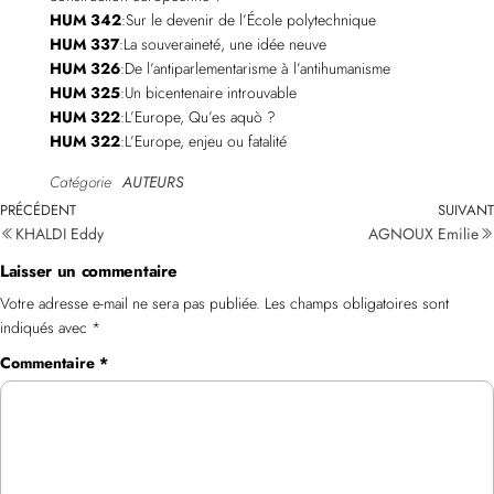
HUM 342
:Sur le devenir de l’École polytechnique
HUM 337
:La souveraineté, une idée neuve
HUM 326
:De l’antiparlementarisme à l’antihumanisme
HUM 325
:Un bicentenaire introuvable
HUM 322
:L’Europe, Qu’es aquò ?
HUM 322
:L’Europe, enjeu ou fatalité
Catégorie
AUTEURS
PRÉCÉDENT
SUIVANT
KHALDI Eddy
AGNOUX Emilie
Laisser un commentaire
Votre adresse e-mail ne sera pas publiée.
Les champs obligatoires sont
indiqués avec
*
Commentaire
*