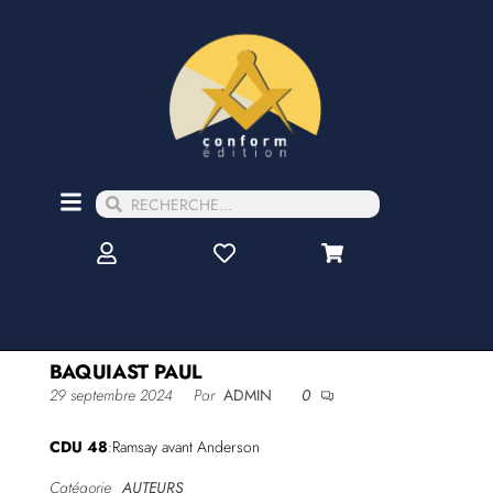
BAQUIAST PAUL
29 septembre 2024
Par
ADMIN
0
CDU 48
:Ramsay avant Anderson
Catégorie
AUTEURS