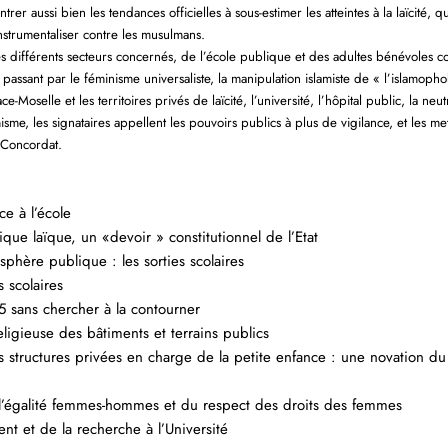
trer aussi bien les tendances officielles à sous-estimer les atteintes à la laïcité, 
instrumentaliser contre les musulmans.
des différents secteurs concernés, de l’école publique et des adultes bénévoles c
passant par le féminisme universaliste, la manipulation islamiste de « l’islamoph
e-Moselle et les territoires privés de laïcité, l’université, l’hôpital public, la neu
sme, les signataires appellent les pouvoirs publics à plus de vigilance, et les me
 Concordat.
e à l’école
que laïque, un «devoir » constitutionnel de l’Etat
a sphère publique : les sorties scolaires
 scolaires
5 sans chercher à la contourner
religieuse des bâtiments et terrains publics
es structures privées en charge de la petite enfance : une novation d
de l’égalité femmes-hommes et du respect des droits des femmes
nt et de la recherche à l’Université