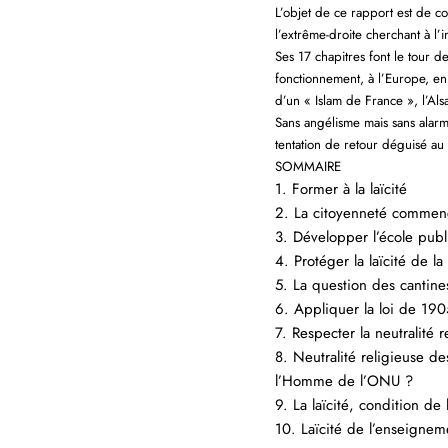
L’objet de ce rapport est de con
l’extrême-droite cherchant à l’
Ses 17 chapitres font le tour 
fonctionnement, à l’Europe, en 
d’un « Islam de France », l’Alsac
Sans angélisme mais sans alarmi
tentation de retour déguisé au
SOMMAIRE
1. Former à la laïcité
2. La citoyenneté commenc
3. Développer l’école publi
4. Protéger la laïcité de l
5. La question des cantines
6. Appliquer la loi de 190
7. Respecter la neutralité 
8. Neutralité religieuse d
l’Homme de l’ONU ?
9. La laïcité, condition 
10. Laïcité de l’enseigneme