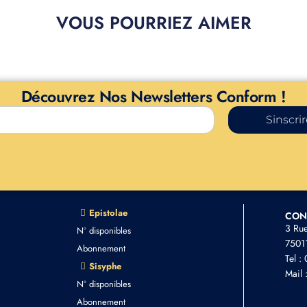
VOUS POURRIEZ AIMER
Découvrez Nos Newsletters Conform !
Sinscri
Epistolae
CON
3 Ru
N° disponibles
75011
Abonnement
Tel :
Sisyphe
Mail 
N° disponibles
Abonnement