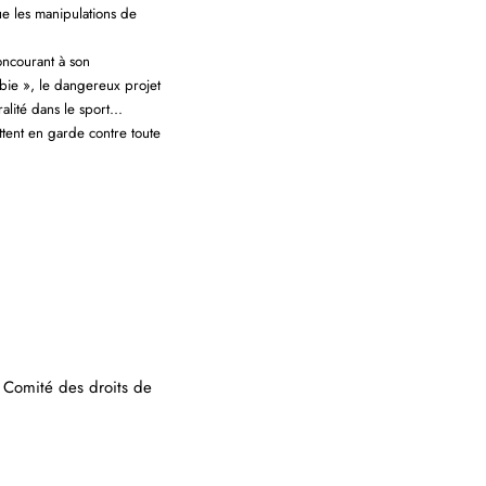
que les manipulations de
oncourant à son
obie », le dangereux projet
tralité dans le sport…
ttent en garde contre toute
u Comité des droits de