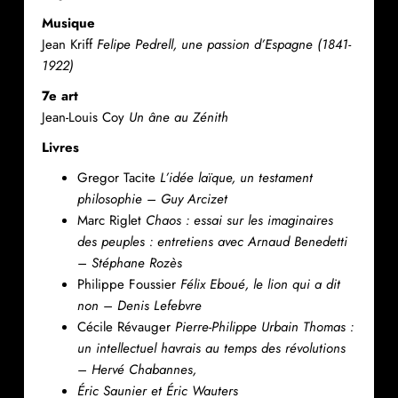
Musique
Jean Kriff
Felipe Pedrell, une passion d’Espagne (1841-
1922)
7
e
art
Jean-Louis Coy
Un âne au Zénith
Livres
Gregor Tacite
L’idée laïque, un testament
philosophie – Guy Arcizet
Marc Riglet
Chaos : essai sur les imaginaires
des peuples : entretiens avec Arnaud Benedetti
– Stéphane Rozès
Philippe Foussier
Félix Eboué, le lion qui a dit
non – Denis Lefebvre
Cécile Révauger
Pierre-Philippe Urbain Thomas :
un intellectuel havrais au temps des révolutions
– Hervé Chabannes,
Éric Saunier et Éric Wauters