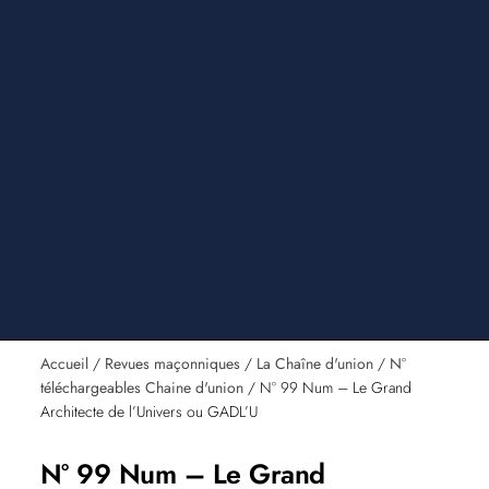
Accueil
/
Revues maçonniques
/
La Chaîne d'union
/
N°
téléchargeables Chaine d'union
/ N° 99 Num – Le Grand
Architecte de l’Univers ou GADL’U
N° 99 Num – Le Grand