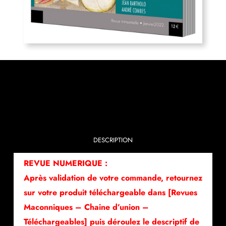
DESCRIPTION
REVUE NUMERIQUE :
Après validation de votre commande, retournez
sur votre produit téléchargeable dans [Revues
Maconniques – Chaine d’union –
Téléchargeables] puis déroulez le descriptif de