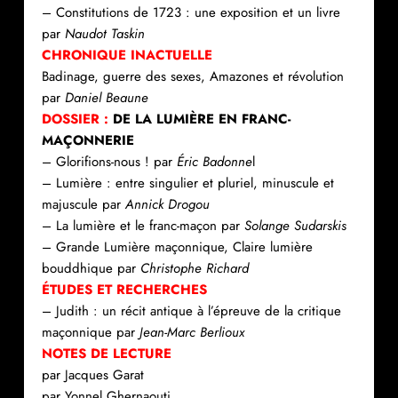
– Constitutions de 1723 : une exposition et un livre
par
Naudot Taskin
CHRONIQUE INACTUELLE
Badinage, guerre des sexes, Amazones et révolution
par
Daniel Beaune
DOSSIER :
DE LA LUMIÈRE EN FRANC-
MAÇONNERIE
– Glorifions-nous ! par
Éric Badonne
l
– Lumière : entre singulier et pluriel, minuscule et
majuscule par
Annick Drogou
– La lumière et le franc-maçon par
Solange Sudarskis
– Grande Lumière maçonnique, Claire lumière
bouddhique par
Christophe Richard
ÉTUDES ET RECHERCHES
– Judith : un récit antique à l’épreuve de la critique
maçonnique par
Jean-Marc Berlioux
NOTES DE LECTURE
par Jacques Garat
par Yonnel Ghernaouti