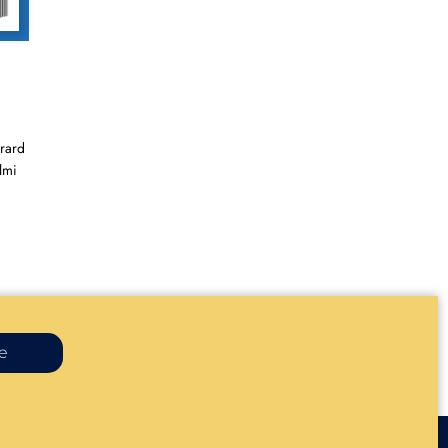
rard
lmi
re