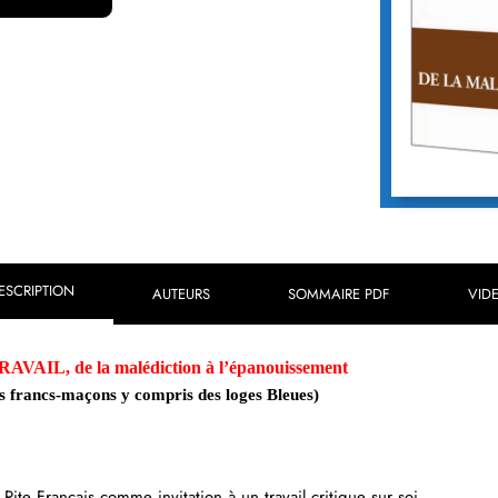
ESCRIPTION
AUTEURS
SOMMAIRE PDF
VID
AVAIL, de la malédiction à l’épanouissement
es francs-maçons y compris des loges Bleues)
ite Français comme invitation à un travail critique sur soi