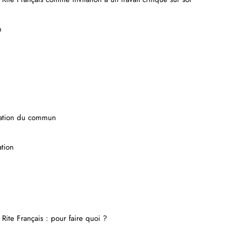
n
création du commun
ation
ite Français : pour faire quoi ?