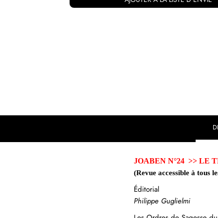
D
JOABEN N°24 >>
LE TR
(Revue accessible à tous l
Éditorial
Philippe Guglielmi
Les Ordres de Sagesse du R