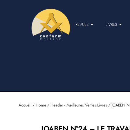
REVUES
LIVRES
Accueil
/
Home
/
Header - Meilleures Ventes Livres
/ JOABEN N°2
JOABEN N°24 – LE TRAVAIL