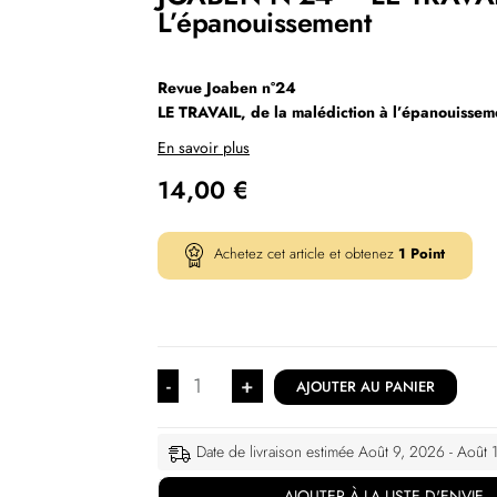
L’épanouissement
Revue Joaben n°24
LE TRAVAIL, de la malédiction à l’épanouissem
En savoir plus
14,00
€
Achetez cet article et obtenez
1
Point
-
+
AJOUTER AU PANIER
Date de livraison estimée Août 9, 2026 - Août
AJOUTER À LA LISTE D'ENVIE