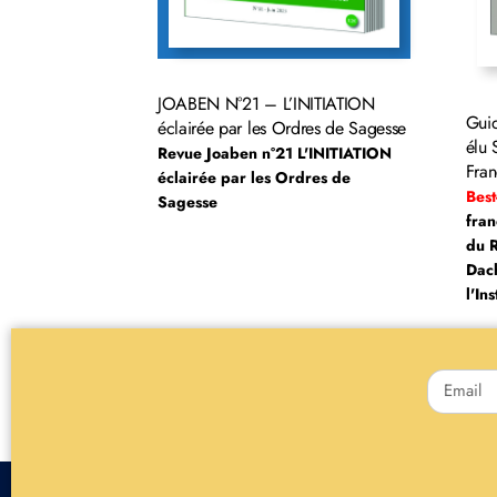
JOABEN N°21 – L’INITIATION
Guid
éclairée par les Ordres de Sagesse
élu 
Revue Joaben n°21
L'INITIATION
Fran
éclairée par les Ordres de
Best
Sagesse
fran
du R
Dach
l'In