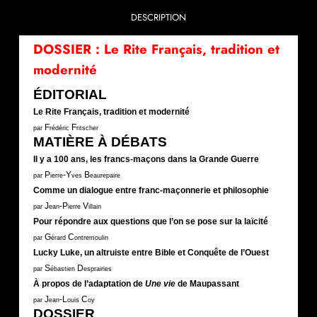
DESCRIPTION
DOSSIER : Le Rite Français, tradition et
modernité
ÉDITORIAL
Le Rite Français, tradition et modernité
F
F
par
rédéric
ritscher
MATIÈRE À DÉBATS
Il y a 100 ans, les francs-maçons dans la Grande Guerre
P
-Y
B
par
ierre
ves
eaurepaire
Comme un dialogue entre franc-maçonnerie et philosophie
J
-P
V
par
ean
ierre
illain
Pour répondre aux questions que l’on se pose sur la laïcité
G
C
par
érard
ontremoulin
Lucky Luke, un altruiste entre Bible et Conquête de l’Ouest
S
D
par
ébastien
esprairies
À propos de l’adaptation de
Une vie
de Maupassant
J
-L
C
par
ean
ouis
oy
DOSSIER