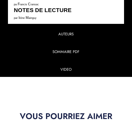
F
C
pa
rancis
ransac
NOTES DE LECTURE
I
M
par
rène
ainguy
AUTEURS
SOMMAIRE PDF
VIDEO
VOUS POURRIEZ AIMER