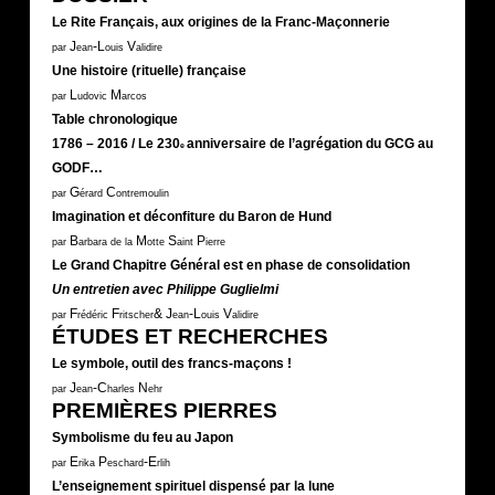
Le Rite Français, aux origines de la Franc-Maçonnerie
J
-L
V
par
ean
ouis
alidire
Une histoire (rituelle) française
L
M
par
udovic
arcos
Table chronologique
1786 – 2016 / Le 230
anniversaire de l’agrégation du GCG au
e
GODF…
G
C
par
érard
ontremoulin
Imagination et déconfiture du Baron de Hund
B
M
S
P
par
arbara de la
otte
aint
ierre
Le Grand Chapitre Général est en phase de consolidation
Un entretien avec Philippe Guglielmi
F
F
&
J
-L
V
par
rédéric
ritscher
ean
ouis
alidire
ÉTUDES ET RECHERCHES
Le symbole, outil des francs-maçons !
J
-C
N
par
ean
harles
ehr
PREMIÈRES PIERRES
Symbolisme du feu au Japon
E
P
-E
par
rika
eschard
rlih
L’enseignement spirituel dispensé par la lune