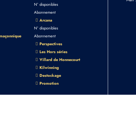
N° disponibles
Abonnement
Arcana
N° disponibles
 maçonnique
Abonnement
Perspectives
Les Hors séries
Villard de Honnecourt
Kilwinning
Destockage
Promotion