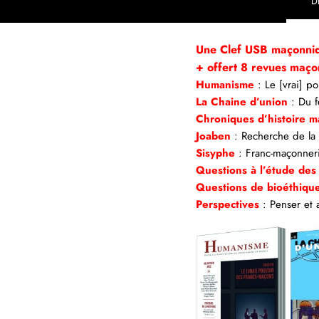
D
Une Clef USB maçonn
+ offert 8 revues maço
Humanisme
: Le [vrai] p
La Chaine d’union
: Du f
Chroniques d’histoire 
Joaben
: Recherche de la
Sisyphe
: Franc-maçonneri
Questions à l’étude des
Questions de bioéthiqu
Perspectives
: Penser et 