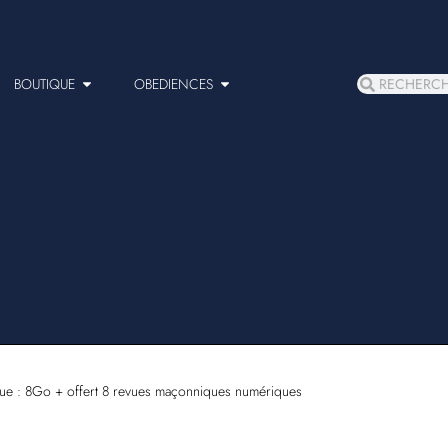
BOUTIQUE
OBEDIENCES
ue : 8Go + offert 8 revues maçonniques numériques