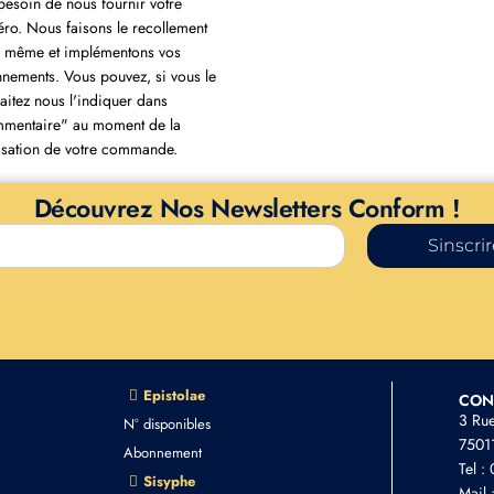
besoin de nous fournir votre
ro. Nous faisons le recollement
 même et implémentons vos
nements. Vous pouvez, si vous le
aitez nous l'indiquer dans
mentaire" au moment de la
lisation de votre commande.
Découvrez Nos Newsletters Conform !
Sinscri
Epistolae
CON
3 Ru
N° disponibles
75011
Abonnement
Tel :
Sisyphe
Mail 