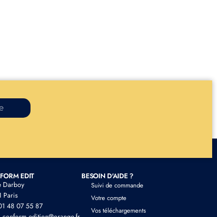
re
FORM EDIT
BESOIN D'AIDE ?
e Darboy
Suivi de commande
 Paris
Votre compte
 01 48 07 55 87
Vos téléchargements
: conform.edition@orange.fr