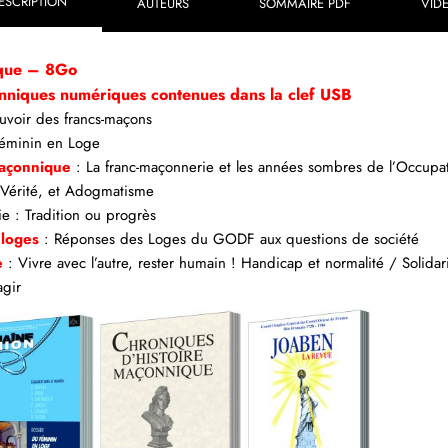
ESCRIPTION
AUTEURS
SOMMAIRE PDF
VID
ique – 8Go
nniques numériques contenues dans la clef USB
ouvoir des francs-maçons
éminin en Loge
maçonnique
:
La franc-maçonnerie et les années sombres de l’Occupa
 Vérité, et Adogmatisme
e : Tradition ou progrès
 loges
: Réponses des Loges du GODF aux questions de société
e
: Vivre avec l’autre, rester humain ! Handicap et normalité / Solidar
agir