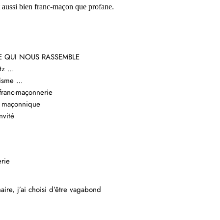
at aussi bien franc-maçon que profane.
UE QUI NOUS RASSEMBLE
itz …
nisme …
 franc-maçonnerie
t maçonnique
nvité
erie
naire, j’ai choisi d’être vagabond