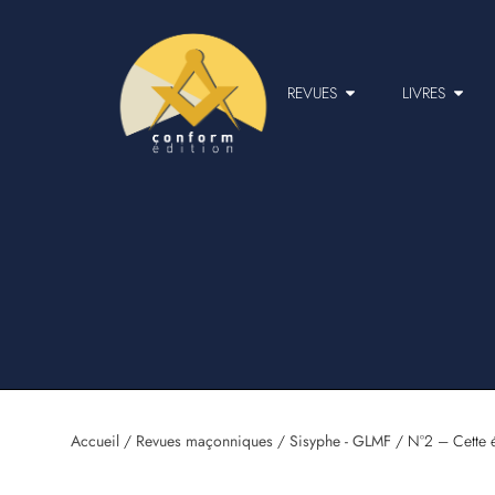
REVUES
LIVRES
Accueil
/
Revues maçonniques
/
Sisyphe - GLMF
/ N°2 – Cette é