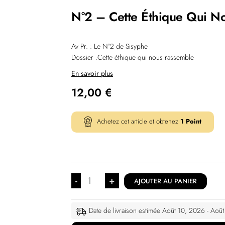
N°2 – Cette Éthique Qui N
Av Pr. : Le N°2 de Sisyphe
Dossier :Cette éthique qui nous rassemble
En savoir plus
12,00
€
Achetez cet article et obtenez
1
Point
-
+
AJOUTER AU PANIER
Date de livraison estimée Août 10, 2026 - Aoû