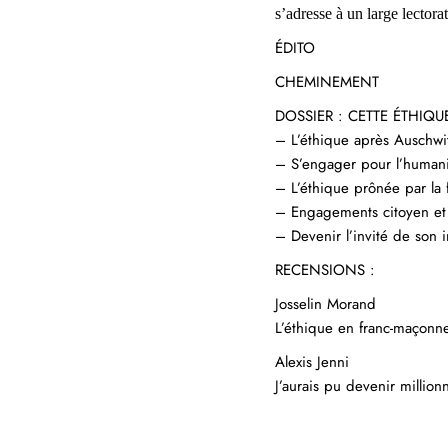
s’adresse à un
large lector
ÉDITO
CHEMINEMENT
DOSSIER : CETTE ÉTHIQ
– L’éthique après Auschw
– S’engager pour l’huma
– L’éthique prônée par la
– Engagements citoyen e
– Devenir l’invité de son i
RECENSIONS :
Josselin Morand
L’éthique en franc-maçonn
Alexis Jenni
J’aurais pu devenir million