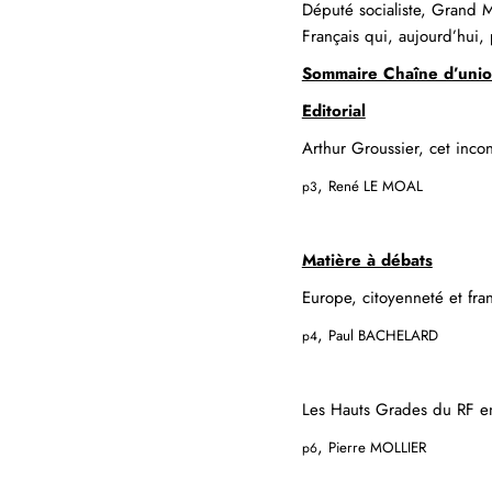
Député socialiste, Grand Ma
Français qui, aujourd’hui,
Sommaire Chaîne d’unio
Editorial
Arthur Groussier, cet inco
,
René LE MOAL
p3
Matière à débats
Europe, citoyenneté et fr
,
Paul BACHELARD
p4
Les Hauts Grades du RF en
,
Pierre MOLLIER
p6