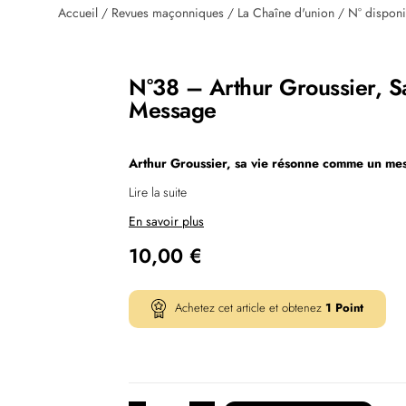
Accueil
/
Revues maçonniques
/
La Chaîne d'union
/
N° disponi
N°38 – Arthur Groussier, 
Message
Arthur Groussier, sa vie résonne comme un me
Lire la suite
En savoir plus
10,00
€
Achetez cet article et obtenez
1
Point