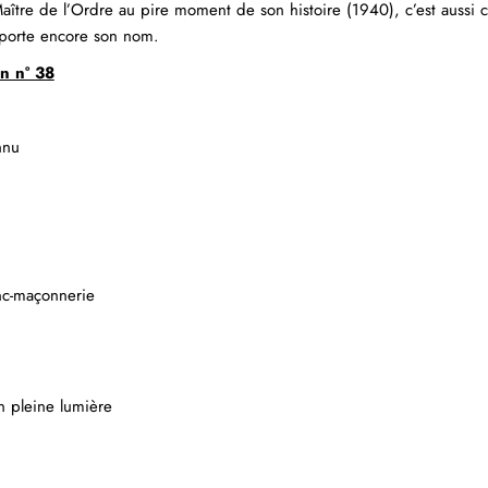
ître de l’Ordre au pire moment de son histoire (1940), c’est aussi cel
 porte encore son nom.
n n° 38
nnu
anc-maçonnerie
 pleine lumière