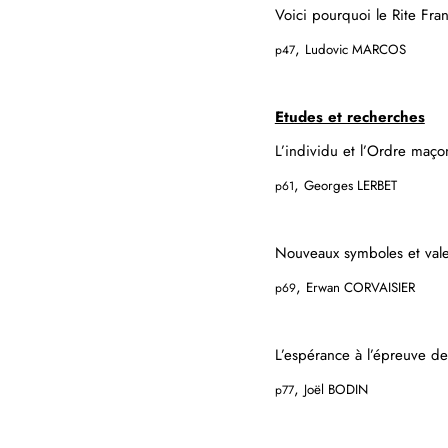
Voici pourquoi le Rite Fra
,
Ludovic MARCOS
p47
Etudes et recherches
L’individu et l’Ordre maç
,
Georges LERBET
p61
Nouveaux symboles et vale
,
Erwan CORVAISIER
p69
L’espérance à l’épreuve de
,
Joël BODIN
p77