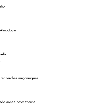
ation
’Almodovar
uelle
E
 recherches maçonniques
nde année prometteuse