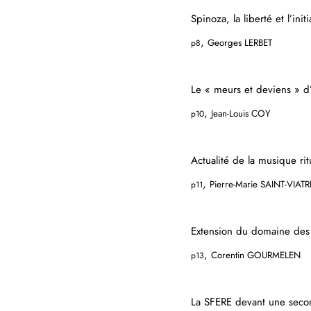
Spinoza, la liberté et l’initi
,
Georges LERBET
p8
Le « meurs et deviens » d
,
Jean-Louis COY
p10
Actualité de la musique rit
,
Pierre-Marie SAINT-VIATR
p11
Extension du domaine des
,
Corentin GOURMELEN
p13
La SFERE devant une seco