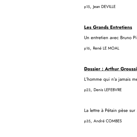
,
Jean DEVILLE
p15
Les Grands Entretiens
Un entretien avec Bruno P
,
René LE MOAL
p16
Dossier : Arthur Grouss
L’homme qui n’a jamais me
,
Denis LEFEBVRE
p23
La lettre à Pétain pèse su
,
André COMBES
p35