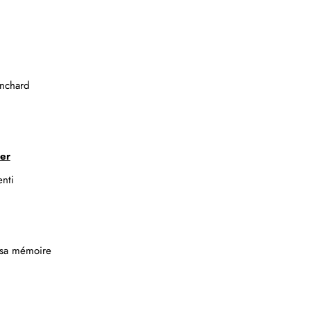
inchard
ier
nti
r sa mémoire