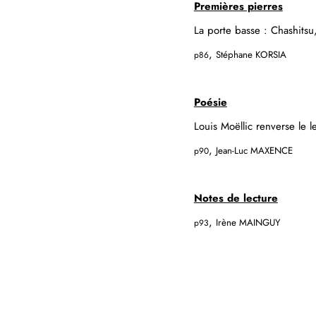
Premières pierres
La porte basse : Chashitsu,
,
Stéphane KORSIA
p86
Poésie
Louis Moëllic renverse le 
,
Jean-Luc MAXENCE
p90
Notes de lecture
,
Irène MAINGUY
p93