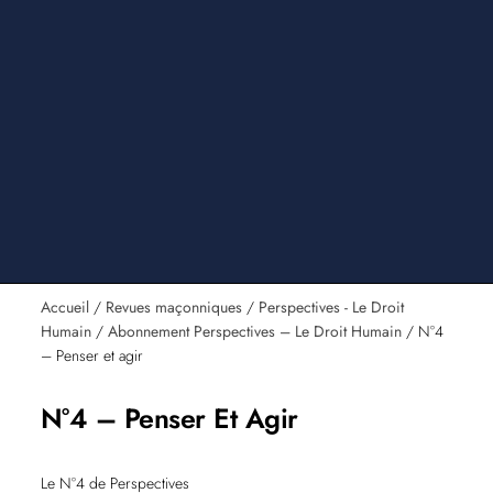
Accueil
/
Revues maçonniques
/
Perspectives - Le Droit
Humain
/
Abonnement Perspectives – Le Droit Humain
/ N°4
– Penser et agir
N°4 – Penser Et Agir
Le N°4 de Perspectives