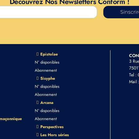
Découvrez Nos Newsletters Conform !
Sinscri
Epistolae
CON
3 Ru
N° disponibles
75011
Abonnement
Tel :
Sisyphe
Mail 
N° disponibles
Abonnement
Arcana
N° disponibles
 maçonnique
Abonnement
Perspectives
Les Hors séries