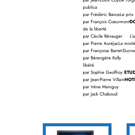
par Jean-Louis CoyDe l’org
p
par Frédéric
par François Coeurmont
DO
de la liberté
par Cécile Révauger L’ab
par Pierre AuréjacLa mixi
par Françoise
par Bérengère Kol
libér
par Sophie Geoffroy
ETU
par Jean-Pierre Villain
NOTE
par Irène Mainguy
par Jack Chaboud