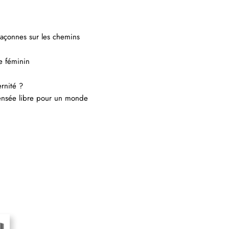
a
n Stiglitz
nnes sur les chemins
e féminin
?
ernité ?
ibre pour un monde