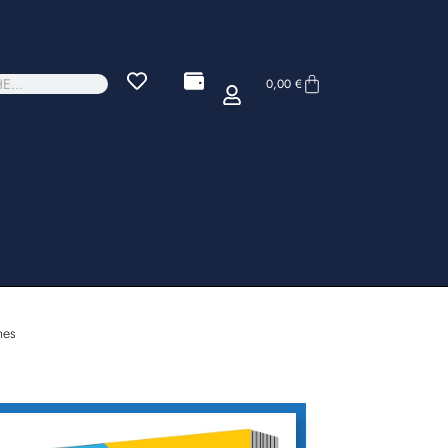
0,00
€
nes