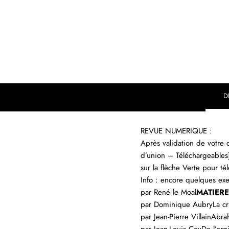
D
REVUE NUMERIQUE :
Après validation de votre
d’union – Téléchargeables
sur la flèche Verte pour t
Info : encore quelques ex
par René le Moal
MATIERE
par Dominique AubryLa c
par Jean-Pierre VillainAbr