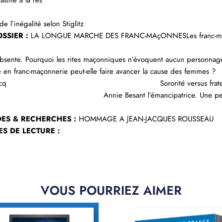
iasme à la res
ublic
 BanceLe prix de l’inégalité selo
SSIER :
LA LONGUE MARCHE DES FRANC-MAçONNESLes franc-maço
sente. Pourquoi les rites maçonniques n’évoquent aucun personnag
té en franc-maçonnerie peut-elle faire avancer la cause des femmes 
 Barret-Ducrocq Sororité versus frat
ly Annie Besant l’émancipatrice. Une pensée l
é
DES & RECHERCHES :
HOMMAGE A JEAN-JACQUES ROUSSEAU
S DE LECTURE :
VOUS POURRIEZ AIMER