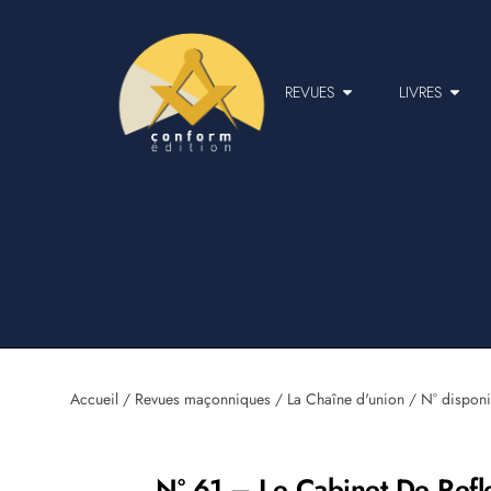
REVUES
LIVRES
Accueil
/
Revues maçonniques
/
La Chaîne d'union
/
N° disponi
N° 61 – Le Cabinet De Refl