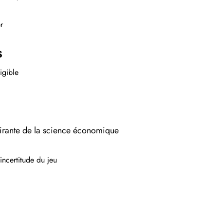
r
S
igible
irante de la science économique
ncertitude du jeu
…