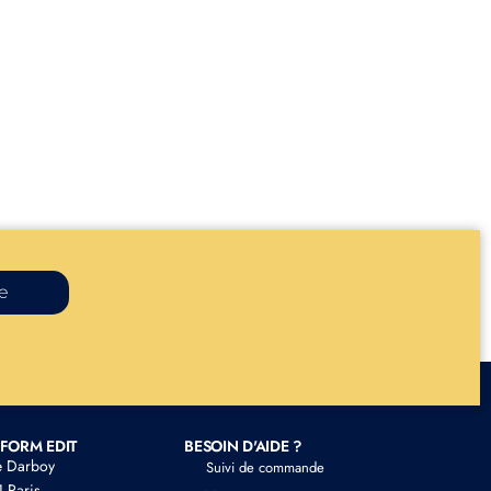
re
FORM EDIT
BESOIN D'AIDE ?
e Darboy
Suivi de commande
 Paris