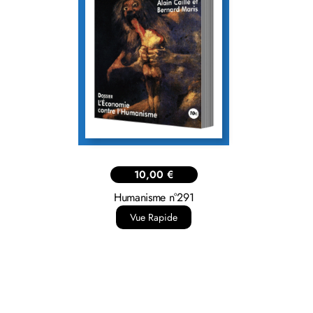
10,00
€
Humanisme n°291
Vue Rapide