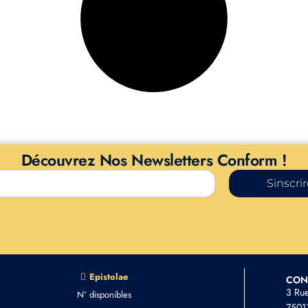
Découvrez Nos Newsletters Conform !
Sinscri
Epistolae
CON
3 Ru
N° disponibles
75011