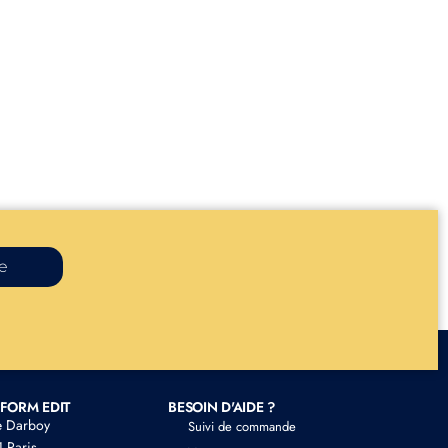
re
FORM EDIT
BESOIN D'AIDE ?
e Darboy
Suivi de commande
 Paris