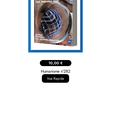
10,00
€
Humanisme n°282
Vue Rapide