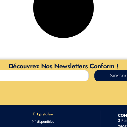
Découvrez Nos Newsletters Conform !
Sinscri
Epistolae
CON
3 Ru
N° disponibles
75011